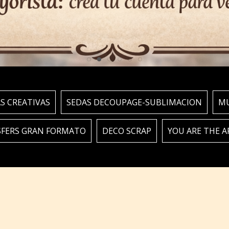
S CREATIVAS
SEDAS DECOUPAGE-SUBLIMACION
MU
FERS GRAN FORMATO
DECO SCRAP
YOU ARE THE A