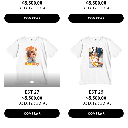
$5.500,00
$5.500,00
HASTA 12 CUOTAS
HASTA 12 CUOTAS
COMPRAR
COMPRAR
EST 27
EST 26
$5.500,00
$5.500,00
HASTA 12 CUOTAS
HASTA 12 CUOTAS
COMPRAR
COMPRAR