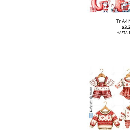
Tr A4 
$3.
HASTA 