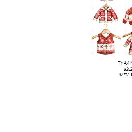
Tr A4 
$3.
HASTA 