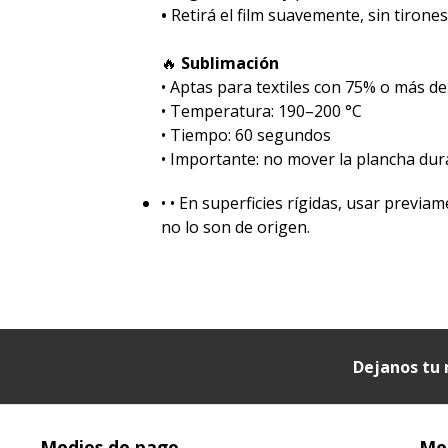
•
Retirá el film suavemente, sin tirones
🔥
Sublimación
•⁠ ⁠Aptas para textiles con 75% o más de
•⁠ ⁠Temperatura: 190–200 °C
•⁠ ⁠Tiempo: 60 segundos
•⁠ ⁠Importante: no mover la plancha dur
•⁠ ⁠• En superficies rígidas, usar prev
no lo son de origen.
Dejanos tu 
Medios de pago
Med