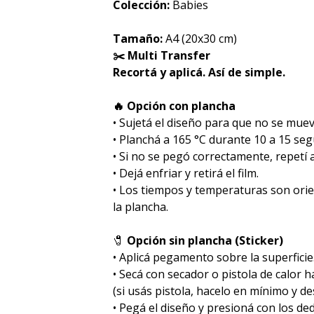
Colección:
Babies
Tamaño:
A4 (20x30 cm)
✂️ Multi Transfer
Recortá y aplicá. Así de simple.
🔥 Opción con plancha
• Sujetá el diseño para que no se muev
• Planchá a 165 °C durante 10 a 15 se
• Si no se pegó correctamente, repetí
• Dejá enfriar y retirá el film.
• Los tiempos y temperaturas son ori
la plancha.
🧷
Opción sin plancha (Sticker)
• Aplicá pegamento sobre la superficie
• Secá con secador o pistola de calor 
(si usás pistola, hacelo en mínimo y des
• Pegá el diseño y presioná con los de