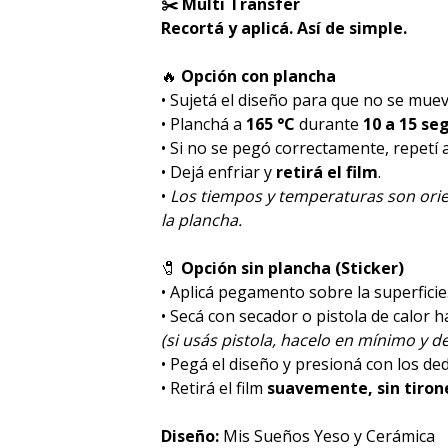
✂️ Multi Transfer
Recortá y aplicá. Así de simple.
🔥
Opción con plancha
• Sujetá el diseño para que no se muev
• Planchá a
165 °C
durante
10 a 15 se
• Si no se pegó correctamente, repetí
• Dejá enfriar y
retirá el film
.
•
Los tiempos y temperaturas son orie
la plancha.
🧷
Opción sin plancha (Sticker)
• Aplicá pegamento sobre la superficie
• Secá con secador o pistola de calor 
(si usás pistola, hacelo en mínimo y de
• Pegá el diseño y presioná con los de
• Retirá el film
suavemente, sin tiron
Diseño:
Mis Sueños Yeso y Cerámica