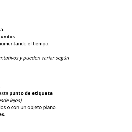
a.
gundos
.
 aumentando el tiempo.
ntativos y pueden variar según
.
hasta
punto de etiqueta
sde lejos)
.
dos o con un objeto plano.
es
.