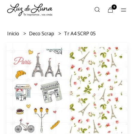
0
Inicio
Deco Scrap
Tr A4 SCRP 05