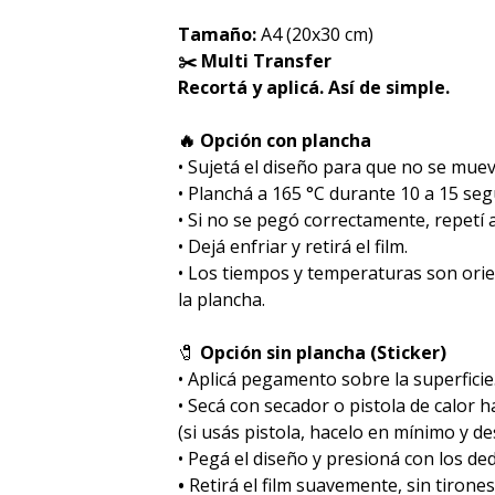
Tamaño:
A4 (20x30 cm)
✂️ Multi Transfer
Recortá y aplicá. Así de simple.
🔥 Opción con plancha
• Sujetá el diseño para que no se muev
• Planchá a 165 °C durante 10 a 15 se
• Si no se pegó correctamente, repetí
• Dejá enfriar y retirá el film.
• Los tiempos y temperaturas son ori
la plancha.
🧷
Opción sin plancha (Sticker)
• Aplicá pegamento sobre la superficie
• Secá con secador o pistola de calor 
(si usás pistola, hacelo en mínimo y des
• Pegá el diseño y presioná con los de
•
Retirá el film suavemente, sin tirones