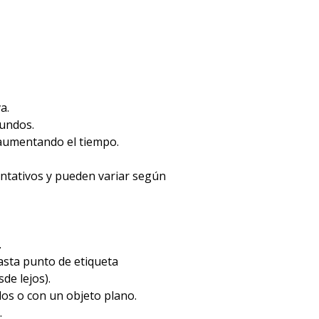
a.
gundos.
 aumentando el tiempo.
entativos y pueden variar según
.
hasta punto de etiqueta
de lejos).
dos o con un objeto plano.
.