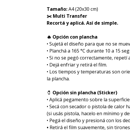
Tamaño:
A4 (20x30 cm)
✂️ Multi Transfer
Recortá y aplicá. Así de simple.
🔥 Opción con plancha
• Sujetá el diseño para que no se muev
• Planchá a 165 °C durante 10 a 15 se
• Si no se pegó correctamente, repetí
• Dejá enfriar y retirá el film.
• Los tiempos y temperaturas son ori
la plancha.
🧷
Opción sin plancha (Sticker)
• Aplicá pegamento sobre la superficie
• Secá con secador o pistola de calor 
(si usás pistola, hacelo en mínimo y des
• Pegá el diseño y presioná con los de
•
Retirá el film suavemente, sin tirones