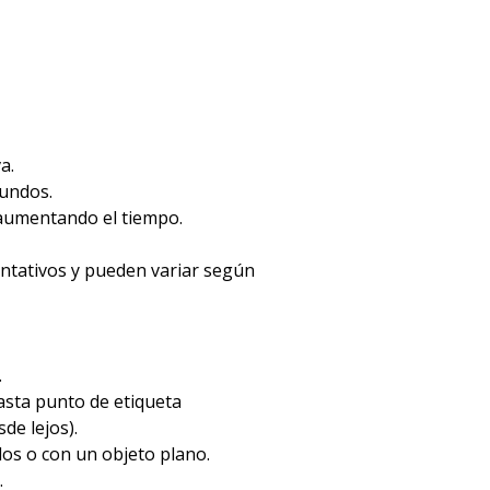
a.
gundos.
 aumentando el tiempo.
entativos y pueden variar según
.
hasta punto de etiqueta
de lejos).
dos o con un objeto plano.
.