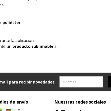
es
.
 poliéster
.
ante la aplicación.
ente un
producto sublimable
si
mail para recibir novedades
ios de envío
Nuestras redes sociales