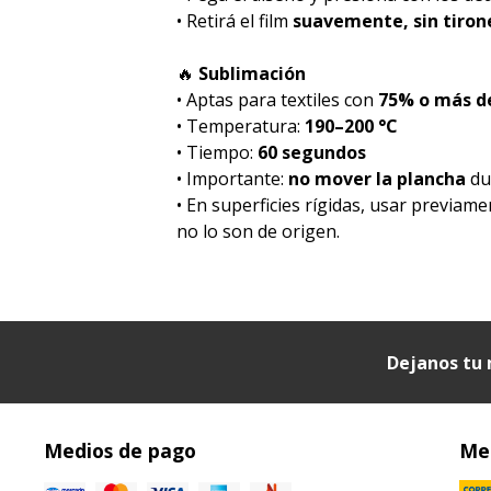
• Retirá el film
suavemente, sin tiron
🔥
Sublimación
• Aptas para textiles con
75% o más de
• Temperatura:
190–200 °C
• Tiempo:
60 segundos
• Importante:
no mover la plancha
dur
• En superficies rígidas, usar previam
no lo son de origen.
Dejanos tu 
Medios de pago
Med