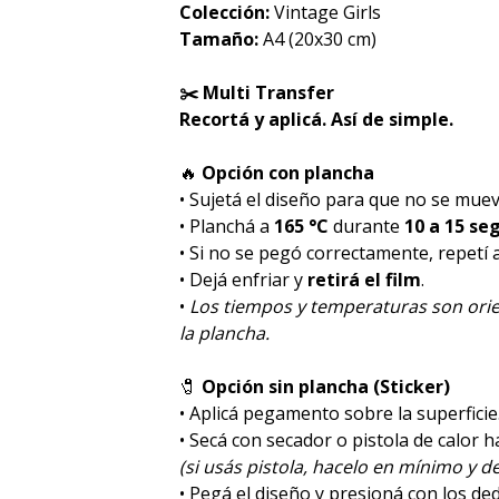
Colección:
Vintage Girls
Tamaño:
A4 (20x30 cm)
✂️ Multi Transfer
Recortá y aplicá. Así de simple.
🔥
Opción con plancha
• Sujetá el diseño para que no se muev
• Planchá a
165 °C
durante
10 a 15 se
• Si no se pegó correctamente, repetí
• Dejá enfriar y
retirá el film
.
•
Los tiempos y temperaturas son orie
la plancha.
🧷
Opción sin plancha (Sticker)
• Aplicá pegamento sobre la superficie
• Secá con secador o pistola de calor 
(si usás pistola, hacelo en mínimo y de
• Pegá el diseño y presioná con los de