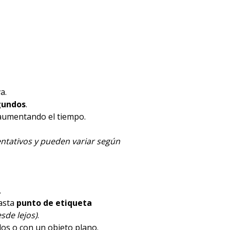
a.
gundos
.
 aumentando el tiempo.
ntativos y pueden variar según
.
hasta
punto de etiqueta
sde lejos)
.
dos o con un objeto plano.