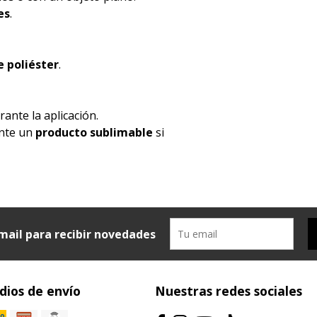
es
.
 poliéster
.
ante la aplicación.
ente un
producto sublimable
si
mail para recibir novedades
ios de envío
Nuestras redes sociales