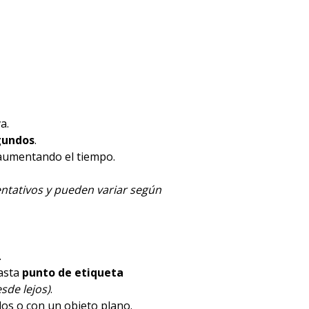
a.
gundos
.
 aumentando el tiempo.
ntativos y pueden variar según
.
hasta
punto de etiqueta
sde lejos)
.
dos o con un objeto plano.