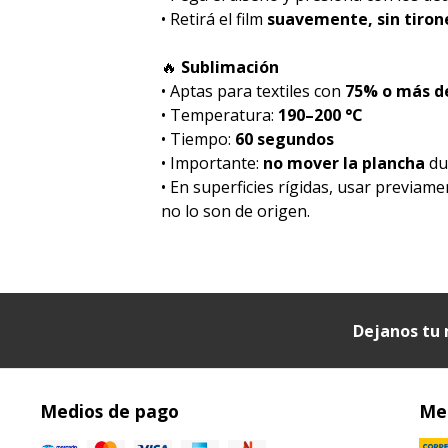
• Retirá el film
suavemente, sin tiron
🔥
Sublimación
• Aptas para textiles con
75% o más de
• Temperatura:
190–200 °C
• Tiempo:
60 segundos
• Importante:
no mover la plancha
dur
• En superficies rígidas, usar previam
no lo son de origen.
Dejanos tu 
Medios de pago
Med