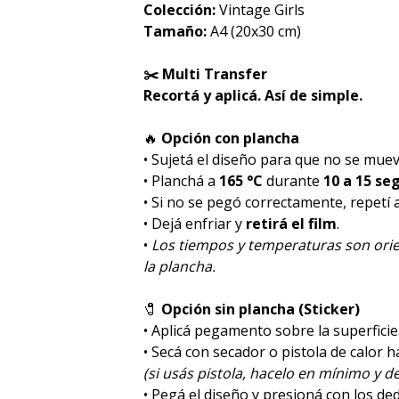
Colección:
Vintage Girls
Tamaño:
A4 (20x30 cm)
✂️ Multi Transfer
Recortá y aplicá. Así de simple.
🔥
Opción con plancha
• Sujetá el diseño para que no se muev
• Planchá a
165 °C
durante
10 a 15 se
• Si no se pegó correctamente, repetí
• Dejá enfriar y
retirá el film
.
•
Los tiempos y temperaturas son orie
la plancha.
🧷
Opción sin plancha (Sticker)
• Aplicá pegamento sobre la superficie
• Secá con secador o pistola de calor 
(si usás pistola, hacelo en mínimo y de
• Pegá el diseño y presioná con los de