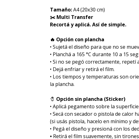
Tamaño:
A4 (20x30 cm)
✂️ Multi Transfer
Recortá y aplicá. Así de simple.
🔥 Opción con plancha
• Sujetá el diseño para que no se muev
• Planchá a 165 °C durante 10 a 15 se
• Si no se pegó correctamente, repetí
• Dejá enfriar y retirá el film.
• Los tiempos y temperaturas son ori
la plancha.
🧷
Opción sin plancha (Sticker)
• Aplicá pegamento sobre la superficie
• Secá con secador o pistola de calor 
(si usás pistola, hacelo en mínimo y des
• Pegá el diseño y presioná con los de
•
Retirá el film suavemente, sin tirones