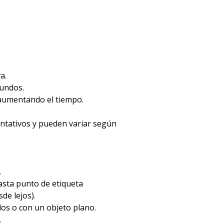
a.
gundos.
 aumentando el tiempo.
entativos y pueden variar según
.
hasta punto de etiqueta
de lejos).
dos o con un objeto plano.
.