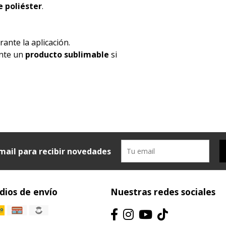
 poliéster
.
ante la aplicación.
ente un
producto sublimable
si
mail para recibir novedades
ios de envío
Nuestras redes sociales