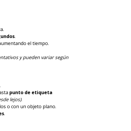
a.
gundos
.
 aumentando el tiempo.
ntativos y pueden variar según
.
hasta
punto de etiqueta
sde lejos)
.
dos o con un objeto plano.
es
.