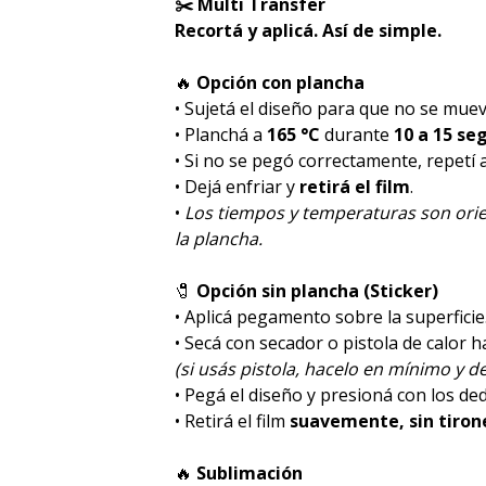
✂️ Multi Transfer
Recortá y aplicá. Así de simple.
🔥
Opción con plancha
• Sujetá el diseño para que no se muev
• Planchá a
165 °C
durante
10 a 15 se
• Si no se pegó correctamente, repetí
• Dejá enfriar y
retirá el film
.
•
Los tiempos y temperaturas son orie
la plancha.
🧷
Opción sin plancha (Sticker)
• Aplicá pegamento sobre la superficie
• Secá con secador o pistola de calor 
(si usás pistola, hacelo en mínimo y de
• Pegá el diseño y presioná con los de
• Retirá el film
suavemente, sin tiron
🔥
Sublimación