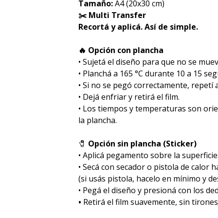
Tamaño:
A4 (20x30 cm)
✂️ Multi Transfer
Recortá y aplicá. Así de simple.
🔥 Opción con plancha
• Sujetá el diseño para que no se muev
• Planchá a 165 °C durante 10 a 15 se
• Si no se pegó correctamente, repetí
• Dejá enfriar y retirá el film.
• Los tiempos y temperaturas son ori
la plancha.
🧷
Opción sin plancha (Sticker)
• Aplicá pegamento sobre la superficie
• Secá con secador o pistola de calor 
(si usás pistola, hacelo en mínimo y des
• Pegá el diseño y presioná con los de
•
Retirá el film suavemente, sin tirones