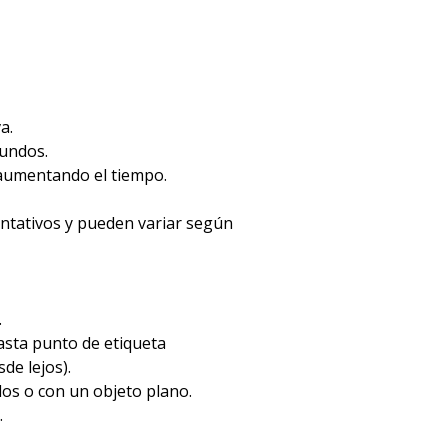
a.
gundos.
 aumentando el tiempo.
entativos y pueden variar según
.
hasta punto de etiqueta
de lejos).
dos o con un objeto plano.
.