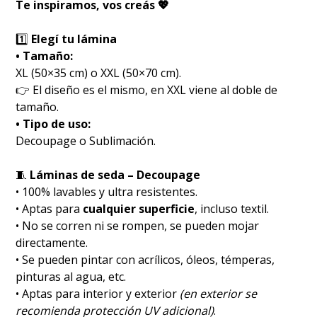
Te inspiramos, vos creás 💖
1️⃣
Elegí tu lámina
• Tamaño:
XL (50×35 cm) o XXL (50×70 cm).
👉 El diseño es el mismo, en XXL viene al doble de
tamaño.
• Tipo de uso:
Decoupage o Sublimación.
🧵
Láminas de seda – Decoupage
• 100% lavables y ultra resistentes.
• Aptas para
cualquier superficie
, incluso textil.
• No se corren ni se rompen, se pueden mojar
directamente.
• Se pueden pintar con acrílicos, óleos, témperas,
pinturas al agua, etc.
• Aptas para interior y exterior
(en exterior se
recomienda protección UV adicional)
.