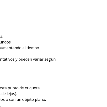
a.
gundos.
 aumentando el tiempo.
entativos y pueden variar según
.
hasta punto de etiqueta
de lejos).
dos o con un objeto plano.
.