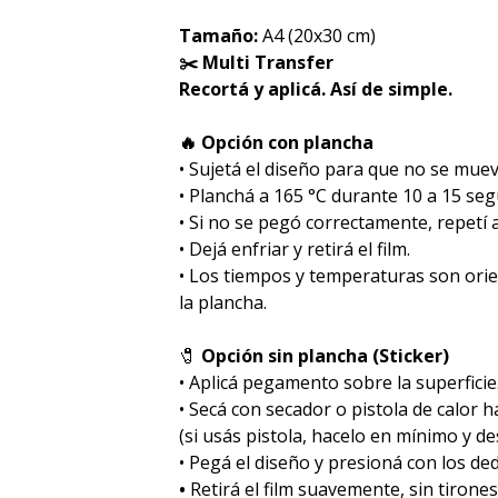
Tamaño:
A4 (20x30 cm)
✂️ Multi Transfer
Recortá y aplicá. Así de simple.
🔥 Opción con plancha
• Sujetá el diseño para que no se muev
• Planchá a 165 °C durante 10 a 15 se
• Si no se pegó correctamente, repetí
• Dejá enfriar y retirá el film.
• Los tiempos y temperaturas son ori
la plancha.
🧷
Opción sin plancha (Sticker)
• Aplicá pegamento sobre la superficie
• Secá con secador o pistola de calor 
(si usás pistola, hacelo en mínimo y des
• Pegá el diseño y presioná con los de
•
Retirá el film suavemente, sin tirones