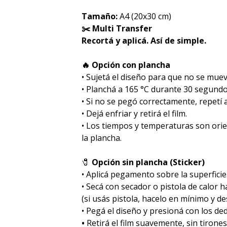
Tamaño:
A4 (20x30 cm)
✂️ Multi Transfer
Recortá y aplicá. Así de simple.
🔥 Opción con plancha
• Sujetá el diseño para que no se muev
• Planchá a 165 °C durante 30 segundo
• Si no se pegó correctamente, repetí
• Dejá enfriar y retirá el film.
• Los tiempos y temperaturas son ori
la plancha.
🧷
Opción sin plancha (Sticker)
• Aplicá pegamento sobre la superficie
• Secá con secador o pistola de calor 
(si usás pistola, hacelo en mínimo y des
• Pegá el diseño y presioná con los de
•
Retirá el film suavemente, sin tirones