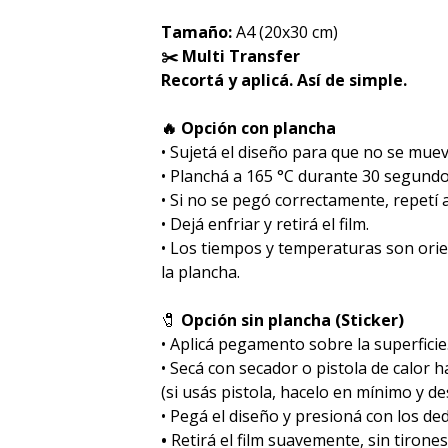
Tamaño:
A4 (20x30 cm)
✂️ Multi Transfer
Recortá y aplicá. Así de simple.
🔥 Opción con plancha
• Sujetá el diseño para que no se muev
• Planchá a 165 °C durante 30 segundo
• Si no se pegó correctamente, repetí
• Dejá enfriar y retirá el film.
• Los tiempos y temperaturas son ori
la plancha.
🧷
Opción sin plancha (Sticker)
• Aplicá pegamento sobre la superficie
• Secá con secador o pistola de calor 
(si usás pistola, hacelo en mínimo y des
• Pegá el diseño y presioná con los de
•
Retirá el film suavemente, sin tirones