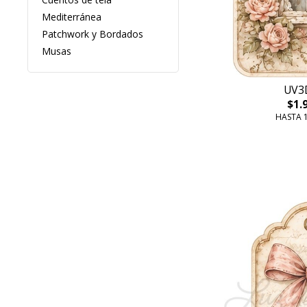
Mediterránea
Patchwork y Bordados
Musas
UV3
$1.
HASTA 