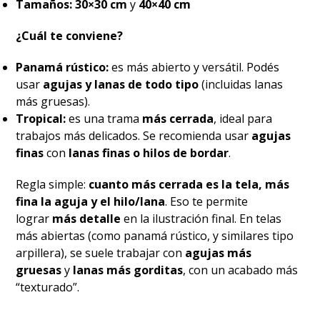
Tamaños:
30×30 cm
y
40×40 cm
¿Cuál te conviene?
Panamá rústico:
es más abierto y versátil. Podés
usar
agujas y lanas de todo tipo
(incluidas lanas
más gruesas).
Tropical:
es una trama
más cerrada
, ideal para
trabajos más delicados. Se recomienda usar
agujas
finas
con
lanas finas o hilos de bordar
.
Regla simple:
cuanto más cerrada es la tela, más
fina la aguja y el hilo/lana
. Eso te permite
lograr
más detalle
en la ilustración final. En telas
más abiertas (como panamá rústico, y similares tipo
arpillera), se suele trabajar con
agujas más
gruesas
y
lanas más gorditas
, con un acabado más
“texturado”.