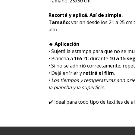
Tamaño: 23x30 cm
Recortá y aplicá. Así de simple.
Tamaño:
varian desde los 21 a 25 cm
alto.
🔥
Aplicación
• Sujetá la estampa para que no se mu
• Planchá a
165 °C
durante
10 a 15 se
• Si no se adhirió correctamente, rep
• Dejá enfriar y
retirá el film
.
•
Los tiempos y temperaturas son orie
la plancha y la superficie.
✔️
Ideal para todo tipo de textiles de a