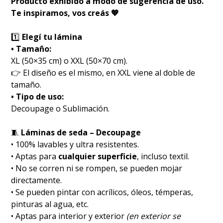
Producto exhibido a modo de sugerencia de uso.
Te inspiramos, vos creás 💖
1️⃣
Elegí tu lámina
• Tamaño:
XL (50×35 cm) o XXL (50×70 cm).
👉 El diseño es el mismo, en XXL viene al doble de
tamaño.
• Tipo de uso:
Decoupage o Sublimación.
🧵
Láminas de seda – Decoupage
• 100% lavables y ultra resistentes.
• Aptas para
cualquier superficie
, incluso textil.
• No se corren ni se rompen, se pueden mojar
directamente.
• Se pueden pintar con acrílicos, óleos, témperas,
pinturas al agua, etc.
• Aptas para interior y exterior
(en exterior se