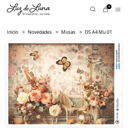
0
Inicio
Novedades
Musas
DS A4 Mu 01