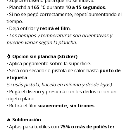
• Sujetá el diseño para que no se mueva.
• Planchá a
165 °C
durante
10 a 15 segundos
.
• Si no se pegó correctamente, repetí aumentando el
tiempo.
• Dejá enfriar y
retirá el film
.
•
Los tiempos y temperaturas son orientativos y
pueden variar según la plancha.
🧷
Opción sin plancha (Sticker)
• Aplicá pegamento sobre la superficie.
• Secá con secador o pistola de calor hasta
punto de
etiqueta
(si usás pistola, hacelo en mínimo y desde lejos)
.
• Pegá el diseño y presioná con los dedos o con un
objeto plano.
• Retirá el film
suavemente, sin tirones
.
🔥
Sublimación
• Aptas para textiles con
75% o más de poliéster
.