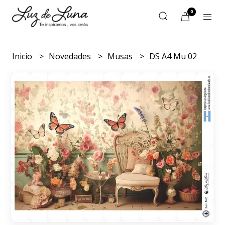
0
Inicio
Novedades
Musas
DS A4 Mu 02