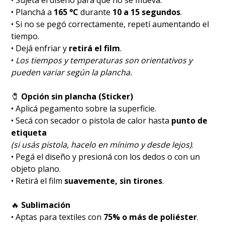
• Sujetá el diseño para que no se mueva.
• Planchá a
165 °C
durante
10 a 15 segundos
.
• Si no se pegó correctamente, repetí aumentando el
tiempo.
• Dejá enfriar y
retirá el film
.
•
Los tiempos y temperaturas son orientativos y
pueden variar según la plancha.
🧷
Opción sin plancha (Sticker)
• Aplicá pegamento sobre la superficie.
• Secá con secador o pistola de calor hasta
punto de
etiqueta
(si usás pistola, hacelo en mínimo y desde lejos)
.
• Pegá el diseño y presioná con los dedos o con un
objeto plano.
• Retirá el film
suavemente, sin tirones
.
🔥
Sublimación
• Aptas para textiles con
75% o más de poliéster
.