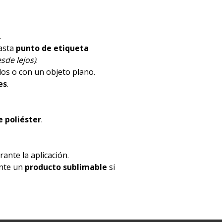
.
hasta
punto de etiqueta
sde lejos)
.
dos o con un objeto plano.
es
.
 poliéster
.
ante la aplicación.
ente un
producto sublimable
si