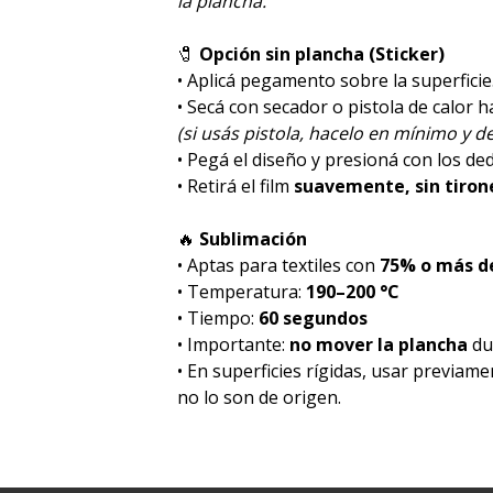
la plancha.
🧷
Opción sin plancha (Sticker)
• Aplicá pegamento sobre la superficie
• Secá con secador o pistola de calor 
(si usás pistola, hacelo en mínimo y de
• Pegá el diseño y presioná con los de
• Retirá el film
suavemente, sin tiron
🔥
Sublimación
• Aptas para textiles con
75% o más de
• Temperatura:
190–200 °C
• Tiempo:
60 segundos
• Importante:
no mover la plancha
dur
• En superficies rígidas, usar previam
no lo son de origen.