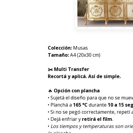
Colección:
Musas
Tamaño:
A4 (20x30 cm)
✂️ Multi Transfer
Recortá y aplicá. Así de simple.
🔥
Opción con plancha
• Sujetá el diseño para que no se muev
• Planchá a
165 °C
durante
10 a 15 se
• Si no se pegó correctamente, repetí
• Dejá enfriar y
retirá el film
.
•
Los tiempos y temperaturas son orie