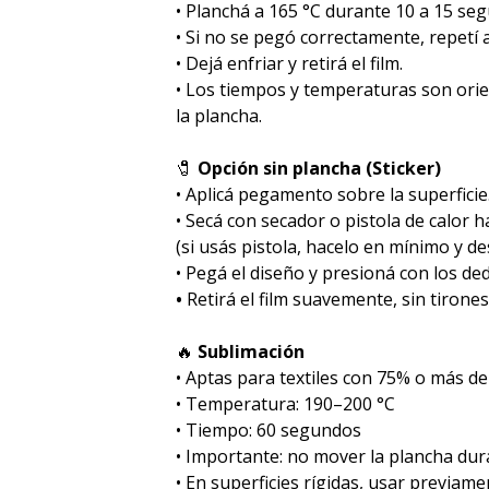
• Planchá a 165 °C durante 10 a 15 se
• Si no se pegó correctamente, repetí
• Dejá enfriar y retirá el film.
• Los tiempos y temperaturas son ori
la plancha.
🧷
Opción sin plancha (Sticker)
• Aplicá pegamento sobre la superficie
• Secá con secador o pistola de calor 
(si usás pistola, hacelo en mínimo y des
• Pegá el diseño y presioná con los de
•
Retirá el film suavemente, sin tirones
🔥
Sublimación
•⁠ ⁠Aptas para textiles con 75% o más de
•⁠ ⁠Temperatura: 190–200 °C
•⁠ ⁠Tiempo: 60 segundos
•⁠ ⁠Importante: no mover la plancha dur
•⁠ ⁠En superficies rígidas, usar previa