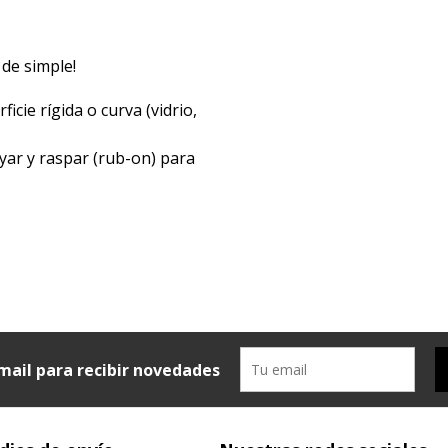
 de simple!
icie rígida o curva (vidrio,
yar y raspar (rub-on) para
mail para recibir novedades