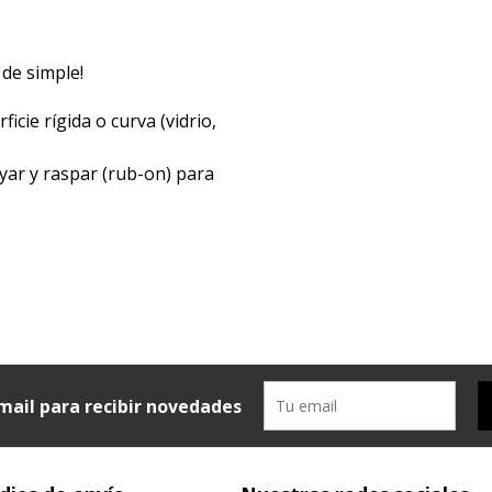
 de simple!
icie rígida o curva (vidrio,
yar y raspar (rub-on) para
mail para recibir novedades