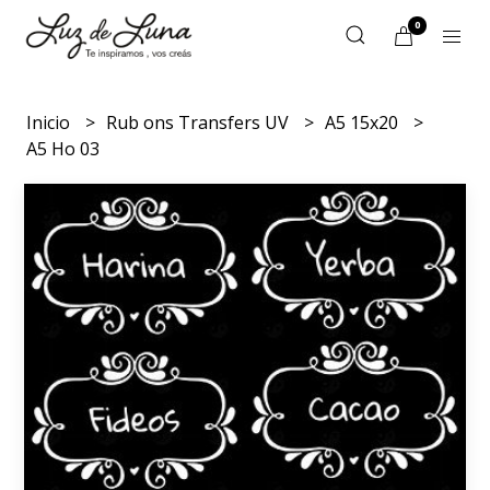
0
Inicio
Rub ons Transfers UV
A5 15x20
A5 Ho 03