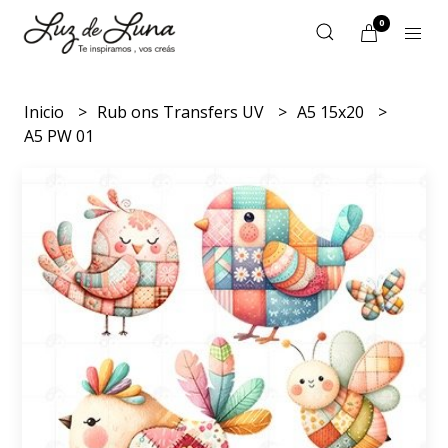
0
Inicio
Rub ons Transfers UV
A5 15x20
A5 PW 01