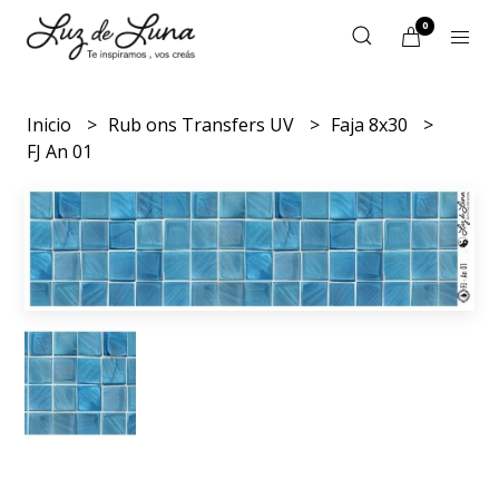
0
Inicio
Rub ons Transfers UV
Faja 8x30
FJ An 01