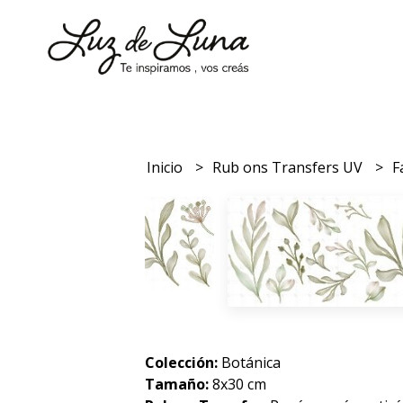
Inicio
Rub ons Transfers UV
F
Colección:
Botánica
Tamaño:
8x30 cm