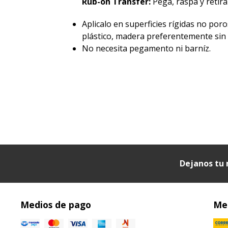
Rub-on Transfer:
Pegá, raspá y retirá 
Aplicalo en superficies rígidas no poro
plástico, madera preferentemente sin p
No necesita pegamento ni barníz.
Dejanos tu 
Medios de pago
Med