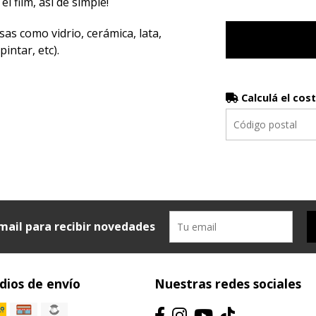
el film, así de simple!
sas como vidrio, cerámica, lata,
intar, etc).
Calculá el cos
mail para recibir novedades
ios de envío
Nuestras redes sociales