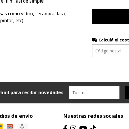
el film, así de simple!
sas como vidrio, cerámica, lata,
intar, etc).
Calculá el cos
mail para recibir novedades
ios de envío
Nuestras redes sociales