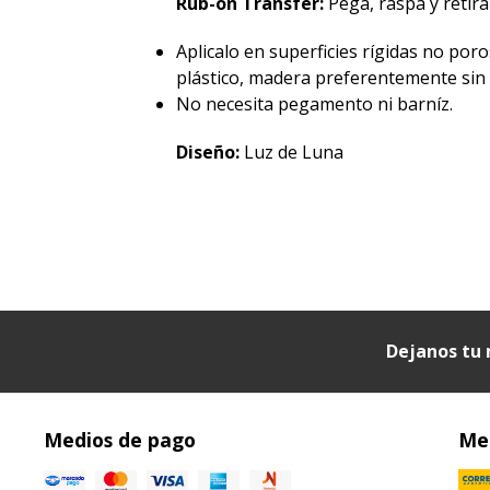
Rub-on Transfer:
Pegá, raspá y retirá 
Aplicalo en superficies rígidas no poro
plástico, madera preferentemente sin p
No necesita pegamento ni barníz.
Diseño:
Luz de Luna
Dejanos tu 
Medios de pago
Med