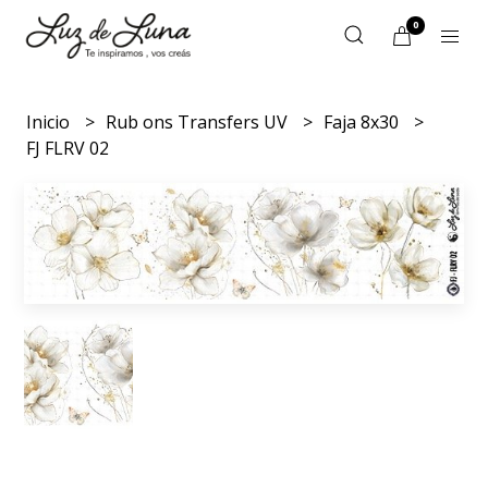
0
Inicio
Rub ons Transfers UV
Faja 8x30
FJ FLRV 02