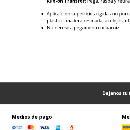
Rub-on Transfer:
Pegá, raspá y retirá 
Aplicalo en superficies rígidas no poro
plástico, madera resinada, azulejos, etc
No necesita pegamento ni barníz.
Dejanos tu 
Medios de pago
Med