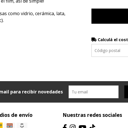
el film, así de simple!
sas como vidrio, cerámica, lata,
).
Calculá el cos
mail para recibir novedades
ios de envío
Nuestras redes sociales