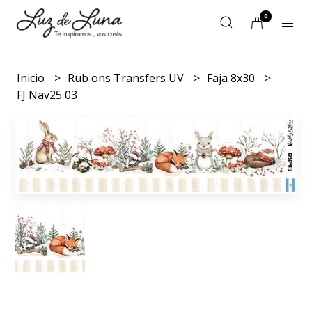
0
Inicio
Rub ons Transfers UV
Faja 8x30
FJ Nav25 03