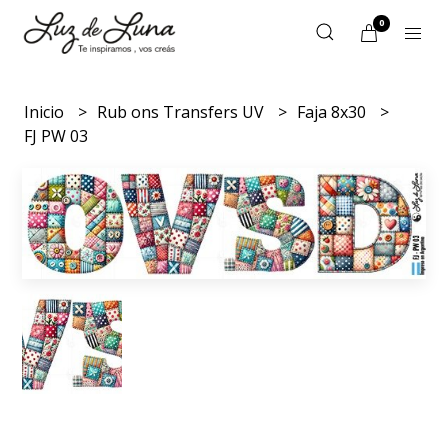
0
Inicio
Rub ons Transfers UV
Faja 8x30
FJ PW 03