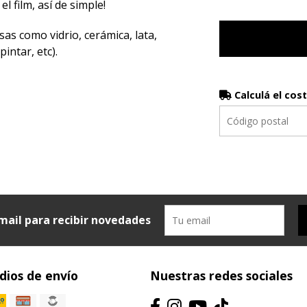
el film, así de simple!
sas como vidrio, cerámica, lata,
intar, etc).
Calculá el cos
mail para recibir novedades
ios de envío
Nuestras redes sociales