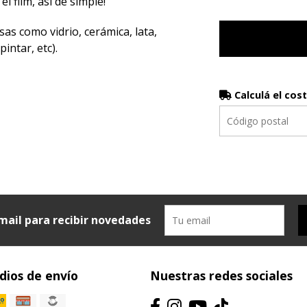
el film, así de simple!
sas como vidrio, cerámica, lata,
intar, etc).
Calculá el cos
mail para recibir novedades
ios de envío
Nuestras redes sociales