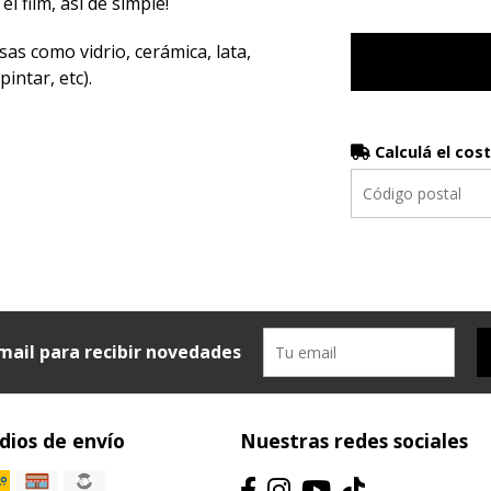
el film, así de simple!
sas como vidrio, cerámica, lata,
intar, etc).
Calculá el cos
mail para recibir novedades
ios de envío
Nuestras redes sociales