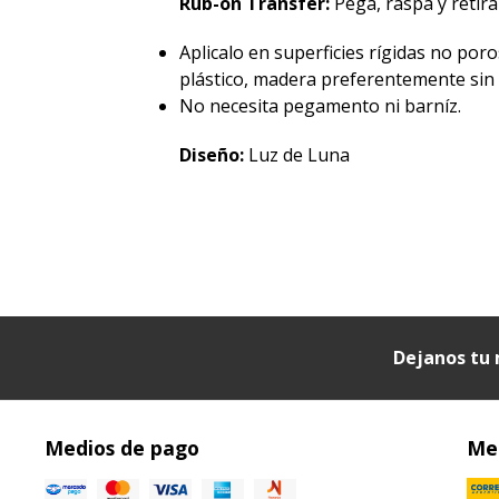
Rub-on Transfer:
Pegá, raspá y retirá 
Aplicalo en superficies rígidas no poro
plástico, madera preferentemente sin p
No necesita pegamento ni barníz.
Diseño:
Luz de Luna
Dejanos tu 
Medios de pago
Med