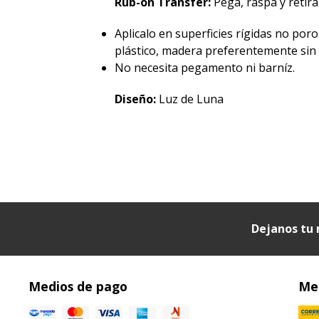
Rub-on Transfer:
Pegá, raspá y retirá 
Aplicalo en superficies rígidas no poro
plástico, madera preferentemente sin p
No necesita pegamento ni barníz.
Diseño:
Luz de Luna
Dejanos tu 
Medios de pago
Med