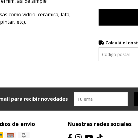
el film, así de simple!
sas como vidrio, cerámica, lata,
intar, etc).
Calculá el cos
mail para recibir novedades
ios de envío
Nuestras redes sociales