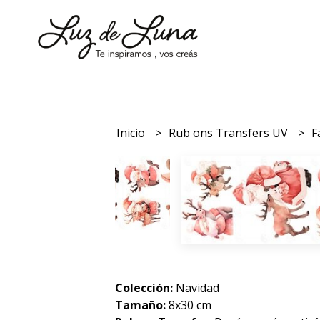
Inicio
Rub ons Transfers UV
F
Colección:
Navidad
Tamaño:
8x30 cm