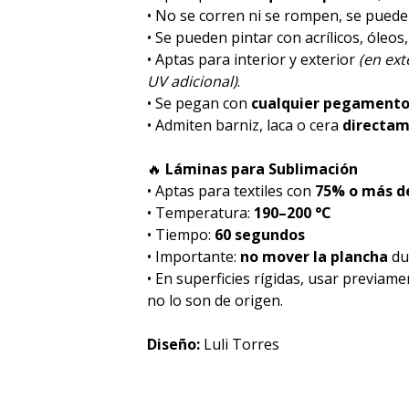
• No se corren ni se rompen, se pued
• Se pueden pintar con acrílicos, óleos
• Aptas para interior y exterior
(en ex
UV adicional)
.
• Se pegan con
cualquier pegament
• Admiten barniz, laca o cera
directa
🔥
Láminas para Sublimación
• Aptas para textiles con
75% o más de
• Temperatura:
190–200 °C
• Tiempo:
60 segundos
• Importante:
no mover la plancha
dur
• En superficies rígidas, usar previam
no lo son de origen.
Diseño:
Luli Torres