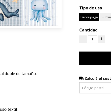
Tipo de uso
Decoupage
Subli
Cantidad
1
 al doble de tamaño.
Calculá el cos
luso textil.