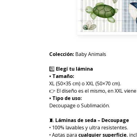
Colección:
Baby Animals
1️⃣
Elegí tu lámina
• Tamaño:
XL (50×35 cm) o XXL (50×70 cm).
👉 El diseño es el mismo, en XXL viene
• Tipo de uso:
Decoupage o Sublimación.
🧵
Láminas de seda – Decoupage
• 100% lavables y ultra resistentes.
• Aptas para
cualquier superficie
, inc