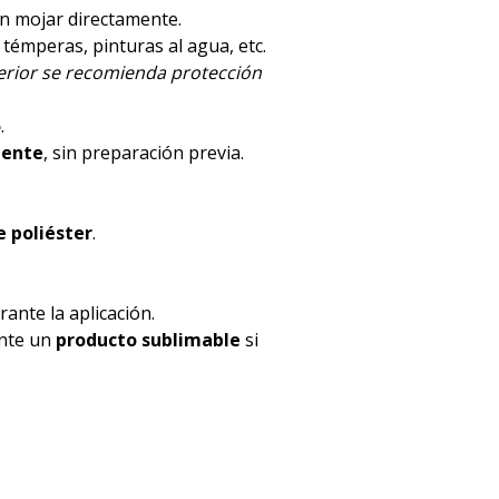
en mojar directamente.
, témperas, pinturas al agua, etc.
terior se recomienda protección
o
.
mente
, sin preparación previa.
 poliéster
.
ante la aplicación.
ente un
producto sublimable
si