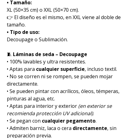
• Tamaño:
XL (50×35 cm) o XXL (50×70 cm).
👉 El diseño es el mismo, en XXL viene al doble de
tamaño.
• Tipo de uso:
Decoupage o Sublimación.
🧵
Láminas de seda – Decoupage
• 100% lavables y ultra resistentes.
• Aptas para
cualquier superficie
, incluso textil.
• No se corren ni se rompen, se pueden mojar
directamente.
• Se pueden pintar con acrílicos, óleos, témperas,
pinturas al agua, etc.
• Aptas para interior y exterior
(en exterior se
recomienda protección UV adicional)
.
• Se pegan con
cualquier pegamento
.
• Admiten barniz, laca o cera
directamente
, sin
preparación previa.