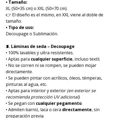
• Tamaño:
XL (50×35 cm) o XXL (50×70 cm).
👉 El diseño es el mismo, en XXL viene al doble de
tamaño.
• Tipo de uso:
Decoupage o Sublimación.
🧵
Láminas de seda – Decoupage
• 100% lavables y ultra resistentes.
• Aptas para
cualquier superficie
, incluso textil.
• No se corren ni se rompen, se pueden mojar
directamente.
• Se pueden pintar con acrílicos, óleos, témperas,
pinturas al agua, etc.
• Aptas para interior y exterior
(en exterior se
recomienda protección UV adicional)
.
• Se pegan con
cualquier pegamento
.
• Admiten barniz, laca o cera
directamente
, sin
preparación previa.