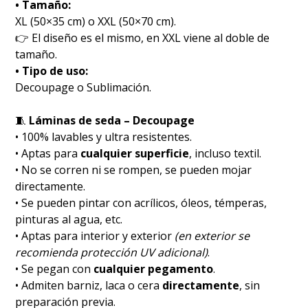
• Tamaño:
XL (50×35 cm) o XXL (50×70 cm).
👉 El diseño es el mismo, en XXL viene al doble de
tamaño.
• Tipo de uso:
Decoupage o Sublimación.
🧵
Láminas de seda – Decoupage
• 100% lavables y ultra resistentes.
• Aptas para
cualquier superficie
, incluso textil.
• No se corren ni se rompen, se pueden mojar
directamente.
• Se pueden pintar con acrílicos, óleos, témperas,
pinturas al agua, etc.
• Aptas para interior y exterior
(en exterior se
recomienda protección UV adicional)
.
• Se pegan con
cualquier pegamento
.
• Admiten barniz, laca o cera
directamente
, sin
preparación previa.