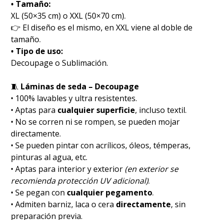
• Tamaño:
XL (50×35 cm) o XXL (50×70 cm).
👉 El diseño es el mismo, en XXL viene al doble de
tamaño.
• Tipo de uso:
Decoupage o Sublimación.
🧵
Láminas de seda – Decoupage
• 100% lavables y ultra resistentes.
• Aptas para
cualquier superficie
, incluso textil.
• No se corren ni se rompen, se pueden mojar
directamente.
• Se pueden pintar con acrílicos, óleos, témperas,
pinturas al agua, etc.
• Aptas para interior y exterior
(en exterior se
recomienda protección UV adicional)
.
• Se pegan con
cualquier pegamento
.
• Admiten barniz, laca o cera
directamente
, sin
preparación previa.