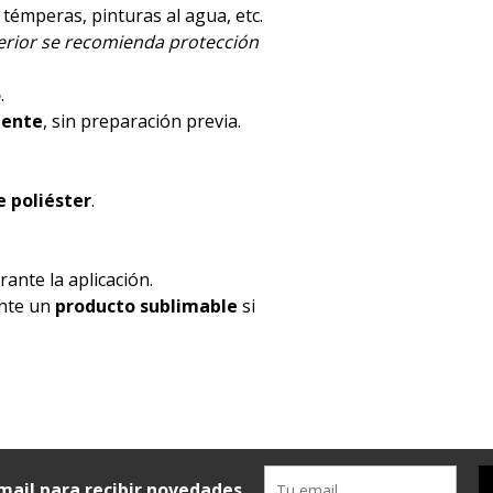
, témperas, pinturas al agua, etc.
terior se recomienda protección
o
.
mente
, sin preparación previa.
 poliéster
.
ante la aplicación.
ente un
producto sublimable
si
mail para recibir novedades