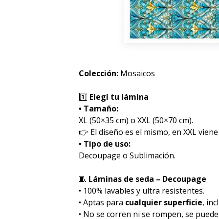
Colección:
Mosaicos
1️⃣
Elegí tu lámina
• Tamaño:
XL (50×35 cm) o XXL (50×70 cm).
👉 El diseño es el mismo, en XXL viene
• Tipo de uso:
Decoupage o Sublimación.
🧵
Láminas de seda – Decoupage
• 100% lavables y ultra resistentes.
• Aptas para
cualquier superficie
, inc
• No se corren ni se rompen, se pued