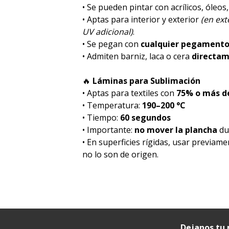
• Se pueden pintar con acrílicos, óleos
• Aptas para interior y exterior
(en ex
UV adicional)
.
• Se pegan con
cualquier pegament
• Admiten barniz, laca o cera
directa
🔥
Láminas para Sublimación
• Aptas para textiles con
75% o más de
• Temperatura:
190–200 °C
• Tiempo:
60 segundos
• Importante:
no mover la plancha
dur
• En superficies rígidas, usar previam
no lo son de origen.
Dejanos tu 