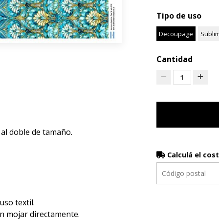
Tipo de uso
Decoupage
Subli
Cantidad
1
 al doble de tamaño.
Calculá el cos
luso textil.
en mojar directamente.