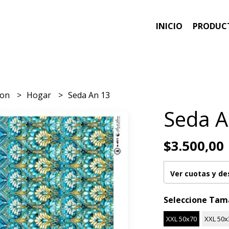
INICIO
PRODUC
ion
Hogar
Seda An 13
Seda A
$3.500,00
Ver cuotas y d
Seleccione Ta
XXL 50x70
XXL 50x