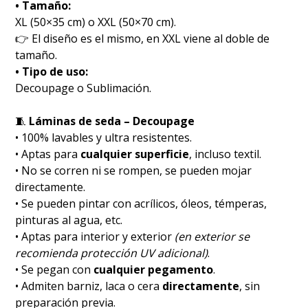
• Tamaño:
XL (50×35 cm) o XXL (50×70 cm).
👉 El diseño es el mismo, en XXL viene al doble de
tamaño.
• Tipo de uso:
Decoupage o Sublimación.
🧵
Láminas de seda – Decoupage
• 100% lavables y ultra resistentes.
• Aptas para
cualquier superficie
, incluso textil.
• No se corren ni se rompen, se pueden mojar
directamente.
• Se pueden pintar con acrílicos, óleos, témperas,
pinturas al agua, etc.
• Aptas para interior y exterior
(en exterior se
recomienda protección UV adicional)
.
• Se pegan con
cualquier pegamento
.
• Admiten barniz, laca o cera
directamente
, sin
preparación previa.