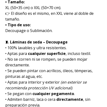
• Tamaño:
XL (50×35 cm) o XXL (50×70 cm).
👉 El diseño es el mismo, en XXL viene al doble de
tamaño.
• Tipo de uso:
Decoupage o Sublimación.
🧵
Láminas de seda – Decoupage
• 100% lavables y ultra resistentes.
• Aptas para
cualquier superficie
, incluso textil.
• No se corren ni se rompen, se pueden mojar
directamente.
• Se pueden pintar con acrílicos, óleos, témperas,
pinturas al agua, etc.
• Aptas para interior y exterior
(en exterior se
recomienda protección UV adicional)
.
• Se pegan con
cualquier pegamento
.
• Admiten barniz, laca o cera
directamente
, sin
preparación previa.