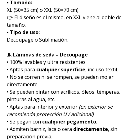
• Tamaño:
XL (50×35 cm) o XXL (50×70 cm).
👉 El diseño es el mismo, en XXL viene al doble de
tamaño.
• Tipo de uso:
Decoupage o Sublimación.
🧵
Láminas de seda – Decoupage
• 100% lavables y ultra resistentes.
• Aptas para
cualquier superficie
, incluso textil.
• No se corren ni se rompen, se pueden mojar
directamente.
• Se pueden pintar con acrílicos, óleos, témperas,
pinturas al agua, etc.
• Aptas para interior y exterior
(en exterior se
recomienda protección UV adicional)
.
• Se pegan con
cualquier pegamento
.
• Admiten barniz, laca o cera
directamente
, sin
preparación previa.