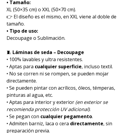
• Tamaño:
XL (50×35 cm) o XXL (50×70 cm).
👉 El diseño es el mismo, en XXL viene al doble de
tamaño.
• Tipo de uso:
Decoupage o Sublimación.
🧵
Láminas de seda – Decoupage
• 100% lavables y ultra resistentes.
• Aptas para
cualquier superficie
, incluso textil.
• No se corren ni se rompen, se pueden mojar
directamente.
• Se pueden pintar con acrílicos, óleos, témperas,
pinturas al agua, etc.
• Aptas para interior y exterior
(en exterior se
recomienda protección UV adicional)
.
• Se pegan con
cualquier pegamento
.
• Admiten barniz, laca o cera
directamente
, sin
preparación previa.